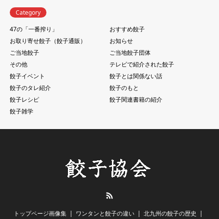
Category
47の「一番搾り」
おすすめ餃子
お取り寄せ餃子（餃子通販）
お知らせ
ご当地餃子
ご当地餃子団体
その他
テレビで紹介された餃子
餃子イベント
餃子とは関係ない話
餃子のタレ紹介
餃子のもと
餃子レシピ
餃子関連書籍の紹介
餃子雑学
RSS
トップページ画像集
ワンタンと餃子の違い
北九州の餃子の歴史