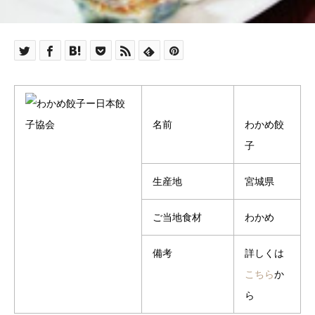
名前
わかめ餃
子
生産地
宮城県
ご当地食材
わかめ
備考
詳しくは
こちら
か
ら