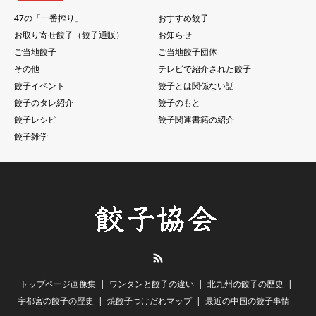
47の「一番搾り」
おすすめ餃子
お取り寄せ餃子（餃子通販）
お知らせ
ご当地餃子
ご当地餃子団体
その他
テレビで紹介された餃子
餃子イベント
餃子とは関係ない話
餃子のタレ紹介
餃子のもと
餃子レシピ
餃子関連書籍の紹介
餃子雑学
RSS
トップページ画像集
ワンタンと餃子の違い
北九州の餃子の歴史
宇都宮の餃子の歴史
焼餃子つけだれマップ
最近の中国の餃子事情