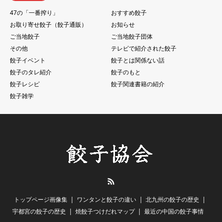
47の「一番搾り」
おすすめ餃子
お取り寄せ餃子（餃子通販）
お知らせ
ご当地餃子
ご当地餃子団体
その他
テレビで紹介された餃子
餃子イベント
餃子とは関係ない話
餃子のタレ紹介
餃子のもと
餃子レシピ
餃子関連書籍の紹介
餃子雑学
RSS
トップページ画像集
ワンタンと餃子の違い
北九州の餃子の歴史
宇都宮の餃子の歴史
焼餃子つけだれマップ
最近の中国の餃子事情