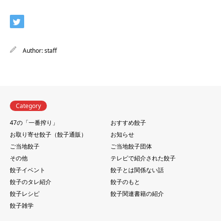
Author:
staff
Category
47の「一番搾り」
おすすめ餃子
お取り寄せ餃子（餃子通販）
お知らせ
ご当地餃子
ご当地餃子団体
その他
テレビで紹介された餃子
餃子イベント
餃子とは関係ない話
餃子のタレ紹介
餃子のもと
餃子レシピ
餃子関連書籍の紹介
餃子雑学