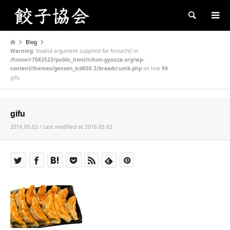
Search
Blog
Warning
: Invalid argument supplied for foreach() in
/home/r7082523/public_html/nihon-gyouza.org/wp-
content/themes/gensen_tcd050 2/breadcrumb.php
on line
94
gifu
gifu
2016.05.02 / Last modified at 2016.05.02