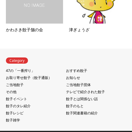
かわさき餃子舗の会
津ぎょうざ
Category
47の「一番搾り」
おすすめ餃子
お取り寄せ餃子（餃子通販）
お知らせ
ご当地餃子
ご当地餃子団体
その他
テレビで紹介された餃子
餃子イベント
餃子とは関係ない話
餃子のタレ紹介
餃子のもと
餃子レシピ
餃子関連書籍の紹介
餃子雑学