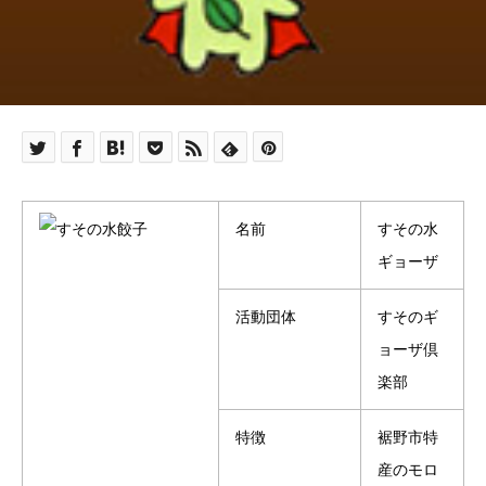
名前
すその水
ギョーザ
活動団体
すそのギ
ョーザ倶
楽部
特徴
裾野市特
産のモロ