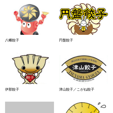
八幡餃子
円盤餃子
伊那餃子
津山餃子／こがね餃子