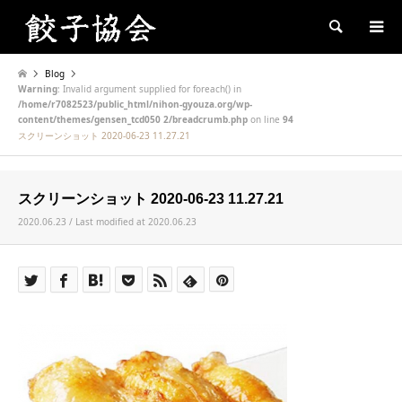
Search
Blog
Warning
: Invalid argument supplied for foreach() in
/home/r7082523/public_html/nihon-gyouza.org/wp-
content/themes/gensen_tcd050 2/breadcrumb.php
on line
94
スクリーンショット 2020-06-23 11.27.21
スクリーンショット 2020-06-23 11.27.21
2020.06.23 / Last modified at 2020.06.23