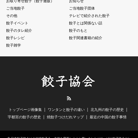
お取り寄せ餃子（餃子通販）
お知らせ
ご当地餃子
ご当地餃子団体
その他
テレビで紹介された餃子
餃子イベント
餃子とは関係ない話
餃子のタレ紹介
餃子のもと
餃子レシピ
餃子関連書籍の紹介
餃子雑学
RSS
トップページ画像集
ワンタンと餃子の違い
北九州の餃子の歴史
宇都宮の餃子の歴史
焼餃子つけだれマップ
最近の中国の餃子事情