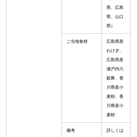
県、広島
県、山口
県）
ご当地食材
広島県産
わけぎ、
広島県産
瀬戸内六
穀豚、香
川県産小
麦粉、香
川県産小
麦粉
備考
詳しくは