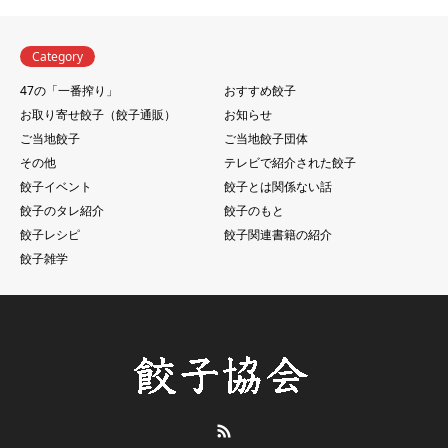
Category
47の「一番搾り」
おすすめ餃子
お取り寄せ餃子（餃子通販）
お知らせ
ご当地餃子
ご当地餃子団体
その他
テレビで紹介された餃子
餃子イベント
餃子とは関係ない話
餃子のタレ紹介
餃子のもと
餃子レシピ
餃子関連書籍の紹介
餃子雑学
RSS