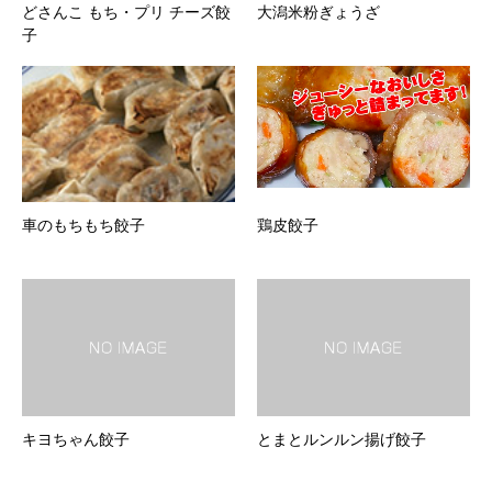
どさんこ もち・プリ チーズ餃
大潟米粉ぎょうざ
子
車のもちもち餃子
鶏皮餃子
キヨちゃん餃子
とまとルンルン揚げ餃子