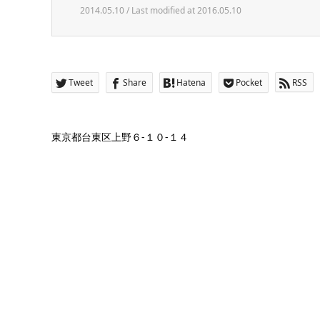
2014.05.10 / Last modified at 2016.05.10
Tweet
Share
Hatena
Pocket
RSS
東京都台東区上野６-１０-１４