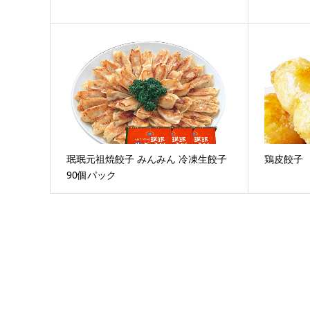
珉珉元祖焼餃子 みんみん 冷凍生餃子
鶏皮餃子
90個パック