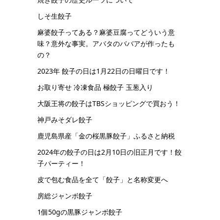
しそ生餃子
麻婆餃子ってある？麻婆豆腐ってどういう意
味？意外な事実。アバタのババアが作ったも
の？
2023年 餃子の日は1月22日の日曜日です！
お取り寄せ 冷凍食品 極餃子 玉葱入り
大阪王将の餃子はTBSショッピングで買おう！
神戸みそダレ餃子
鹿児島県産「金の桜黒豚餃子」ふるさと納税
2024年の餃子の日は2月10日の旧正月です！餃
子パーティー！
皮で包む食品を全て「餃子」と名称変更へ
房総ジャンボ餃子
1個50gの黒豚ジャンボ餃子