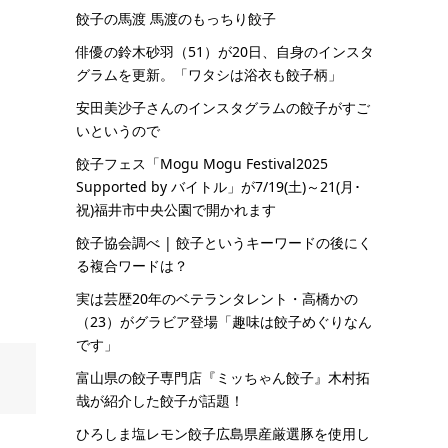
餃子の馬渡 馬渡のもっちり餃子
俳優の鈴木砂羽（51）が20日、自身のインスタ
グラムを更新。「ワタシは浴衣も餃子柄」
安田美沙子さんのインスタグラムの餃子がすご
いというので
餃子フェス「Mogu Mogu Festival2025
Supported by バイトル」が7/19(土)～21(月･
祝)福井市中央公園で開かれます
餃子協会調べ | 餃子というキーワードの後にく
る複合ワードは？
実は芸歴20年のベテランタレント・高橋かの
（23）がグラビア登場「趣味は餃子めぐりなん
です」
富山県の餃子専門店『ミッちゃん餃子』木村拓
哉が紹介した餃子が話題！
ひろしま塩レモン餃子広島県産厳選豚を使用し