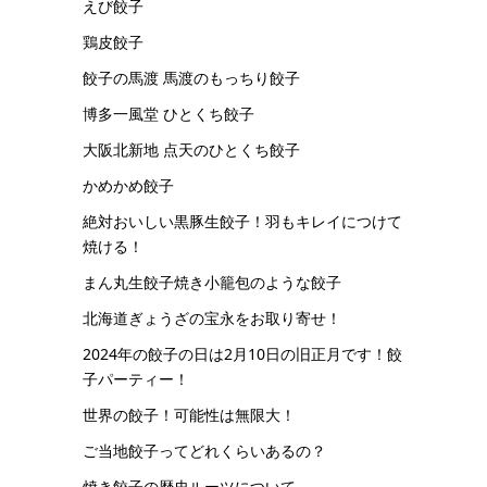
えび餃子
鶏皮餃子
餃子の馬渡 馬渡のもっちり餃子
博多一風堂 ひとくち餃子
大阪北新地 点天のひとくち餃子
かめかめ餃子
絶対おいしい黒豚生餃子！羽もキレイにつけて
焼ける！
まん丸生餃子焼き小籠包のような餃子
北海道ぎょうざの宝永をお取り寄せ！
2024年の餃子の日は2月10日の旧正月です！餃
子パーティー！
世界の餃子！可能性は無限大！
ご当地餃子ってどれくらいあるの？
焼き餃子の歴史ルーツについて