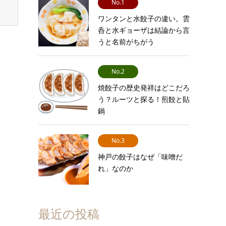
No.1
ワンタンと水餃子の違い。雲
呑と水ギョーザは結論から言
うと名前がちがう
No.2
焼餃子の歴史発祥はどこだろ
う？ルーツと探る！煎餃と貼
鍋
No.3
神戸の餃子はなぜ「味噌だ
れ」なのか
最近の投稿