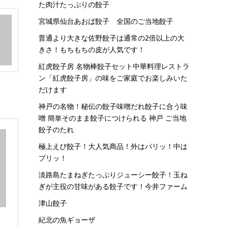
た肉汁たっぷりの餃子
宮城県仙台あおば餃子 全国のご当地餃子
普通より大きな佐野餃子は通常の2倍以上の大
きさ！もちもちの皮が人気です！
紅虎餃子房 名物棒餃子セット中華料理レストラ
ン「紅虎餃子房」の味をご家庭でお楽しみいた
だけます
神戸の名物！秘伝の餃子味噌だれ餃子に合う味
噌 簡単そのまま餃子につけられる 神戸 ご当地
餃子のたれ
極上えび餃子！大人気商品！外はパリッ！中は
プリッ！
淡路島たまねぎたっぷりジューシー餃子！玉ね
ぎが主役の甘味がある餃子です！今井ファーム
津山餃子
紀北の魚ギョーザ