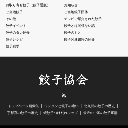
お取り寄せ餃子（餃子通販）
お知らせ
ご当地餃子
ご当地餃子団体
その他
テレビで紹介された餃子
餃子イベント
餃子とは関係ない話
餃子のタレ紹介
餃子のもと
餃子レシピ
餃子関連書籍の紹介
餃子雑学
RSS
トップページ画像集
ワンタンと餃子の違い
北九州の餃子の歴史
宇都宮の餃子の歴史
焼餃子つけだれマップ
最近の中国の餃子事情