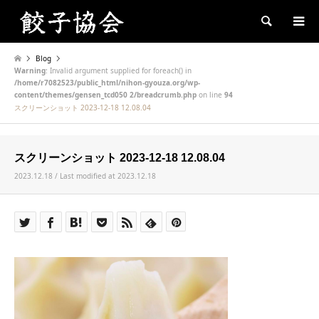
Search
Blog
Warning
: Invalid argument supplied for foreach() in
/home/r7082523/public_html/nihon-gyouza.org/wp-
content/themes/gensen_tcd050 2/breadcrumb.php
on line
94
スクリーンショット 2023-12-18 12.08.04
スクリーンショット 2023-12-18 12.08.04
2023.12.18 / Last modified at 2023.12.18