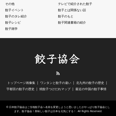
その他
テレビで紹介された餃子
餃子イベント
餃子とは関係ない話
餃子のタレ紹介
餃子のもと
餃子レシピ
餃子関連書籍の紹介
餃子雑学
RSS
トップページ画像集
ワンタンと餃子の違い
北九州の餃子の歴史
宇都宮の餃子の歴史
焼餃子つけだれマップ
最近の中国の餃子事情
©
日本餃子協会はご当地餃子会へ名前を変更しようと思いましたがやっぱり餃子協会にし
ます。餃子協会！美味しい餃子は日本を元気にする！
. All Rights Reserved.