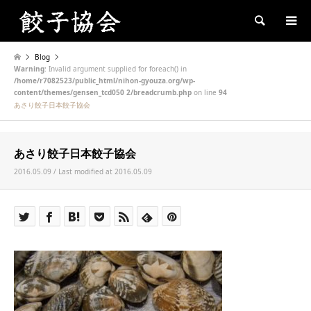
Search
Blog
Warning
: Invalid argument supplied for foreach() in
/home/r7082523/public_html/nihon-gyouza.org/wp-
content/themes/gensen_tcd050 2/breadcrumb.php
on line
94
あさり餃子日本餃子協会
あさり餃子日本餃子協会
2016.05.09 / Last modified at 2016.05.09