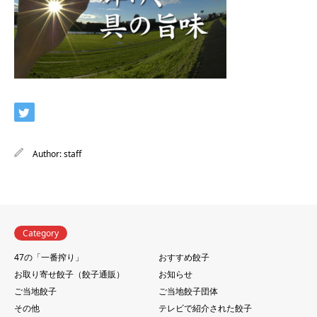
Author:
staff
Category
47の「一番搾り」
おすすめ餃子
お取り寄せ餃子（餃子通販）
お知らせ
ご当地餃子
ご当地餃子団体
その他
テレビで紹介された餃子