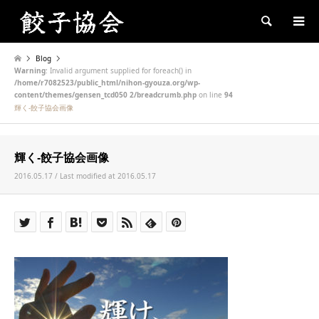
Search
Blog
Warning
: Invalid argument supplied for foreach() in
/home/r7082523/public_html/nihon-gyouza.org/wp-
content/themes/gensen_tcd050 2/breadcrumb.php
on line
94
輝く-餃子協会画像
輝く-餃子協会画像
2016.05.17 / Last modified at 2016.05.17