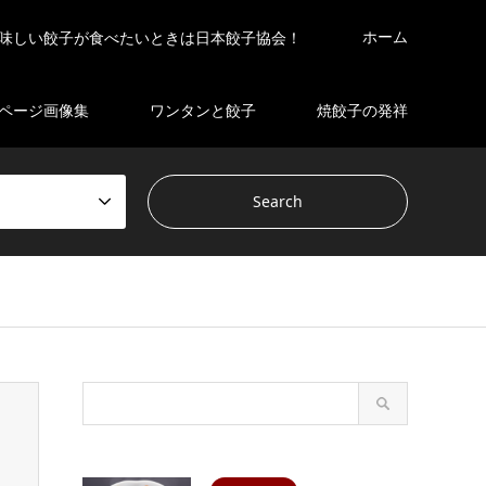
ホーム
味しい餃子が食べたいときは日本餃子協会！
ページ画像集
ワンタンと餃子
焼餃子の発祥
s/gensen_tcd050 2/breadcrumb.php
on line
94