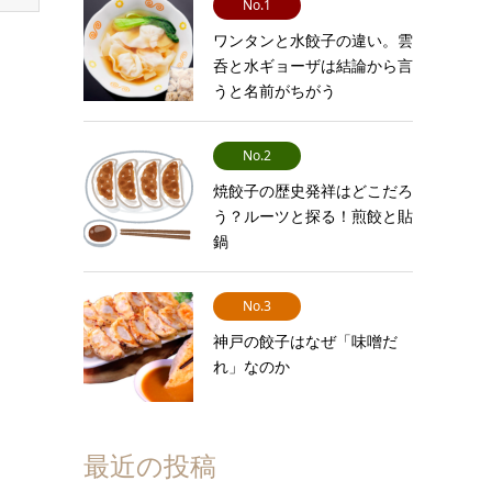
No.1
ワンタンと水餃子の違い。雲
呑と水ギョーザは結論から言
うと名前がちがう
No.2
焼餃子の歴史発祥はどこだろ
う？ルーツと探る！煎餃と貼
鍋
No.3
神戸の餃子はなぜ「味噌だ
れ」なのか
最近の投稿