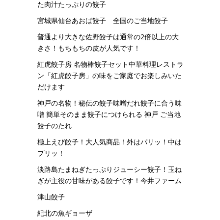
た肉汁たっぷりの餃子
宮城県仙台あおば餃子 全国のご当地餃子
普通より大きな佐野餃子は通常の2倍以上の大
きさ！もちもちの皮が人気です！
紅虎餃子房 名物棒餃子セット中華料理レストラ
ン「紅虎餃子房」の味をご家庭でお楽しみいた
だけます
神戸の名物！秘伝の餃子味噌だれ餃子に合う味
噌 簡単そのまま餃子につけられる 神戸 ご当地
餃子のたれ
極上えび餃子！大人気商品！外はパリッ！中は
プリッ！
淡路島たまねぎたっぷりジューシー餃子！玉ね
ぎが主役の甘味がある餃子です！今井ファーム
津山餃子
紀北の魚ギョーザ