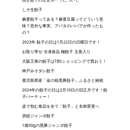
しそ生餃子
麻婆餃子ってある？麻婆豆腐ってどういう意
味？意外な事実。アバタのババアが作ったも
の？
2023年 餃子の日は1月22日の日曜日です！
お取り寄せ 冷凍食品 極餃子 玉葱入り
大阪王将の餃子はTBSショッピングで買おう！
神戸みそダレ餃子
鹿児島県産「金の桜黒豚餃子」ふるさと納税
2024年の餃子の日は2月10日の旧正月です！餃
子パーティー！
皮で包む食品を全て「餃子」と名称変更へ
房総ジャンボ餃子
1個50gの黒豚ジャンボ餃子