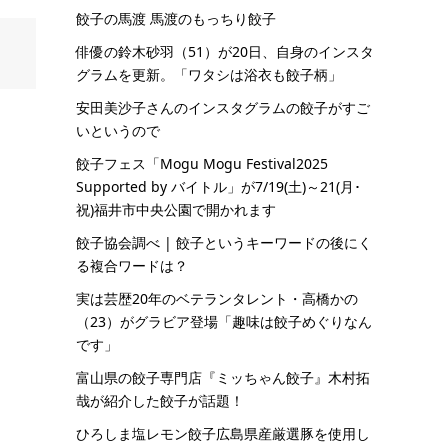
餃子の馬渡 馬渡のもっちり餃子
俳優の鈴木砂羽（51）が20日、自身のインスタ
グラムを更新。「ワタシは浴衣も餃子柄」
安田美沙子さんのインスタグラムの餃子がすご
いというので
餃子フェス「Mogu Mogu Festival2025
Supported by バイトル」が7/19(土)～21(月･
祝)福井市中央公園で開かれます
餃子協会調べ | 餃子というキーワードの後にく
る複合ワードは？
実は芸歴20年のベテランタレント・高橋かの
（23）がグラビア登場「趣味は餃子めぐりなん
です」
富山県の餃子専門店『ミッちゃん餃子』木村拓
哉が紹介した餃子が話題！
ひろしま塩レモン餃子広島県産厳選豚を使用し