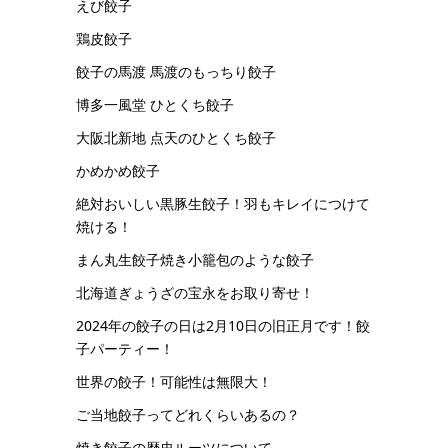
えび餃子
鶏皮餃子
餃子の馬渡 馬渡のもっちり餃子
博多一風堂 ひとくち餃子
大阪北新地 点天のひとくち餃子
かめかめ餃子
絶対おいしい黒豚生餃子！羽もキレイにつけて
焼ける！
まん丸生餃子焼き小籠包のような餃子
北海道ぎょうざの宝永をお取り寄せ！
2024年の餃子の日は2月10日の旧正月です！餃
子パーティー！
世界の餃子！可能性は無限大！
ご当地餃子ってどれくらいあるの？
焼き餃子の歴史ルーツについて