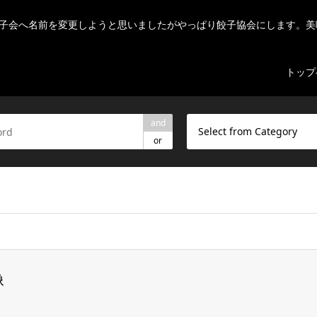
子会へ名前を変更しようと思いましたがやっぱり餃子協会にします。美
トップ
and
Select from Category
or
ome/r7082523/public_html/nihon-gyouza.org/wp-content/theme
像