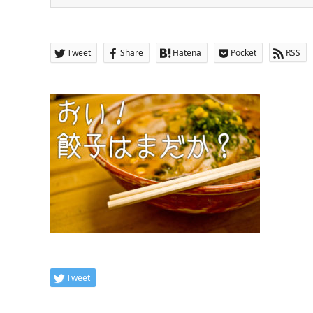
Tweet
Share
Hatena
Pocket
RSS
Tweet