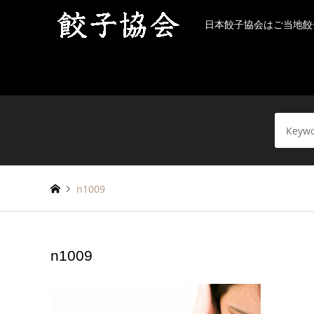
日本餃子協会はご当地餃
n1009
n1009