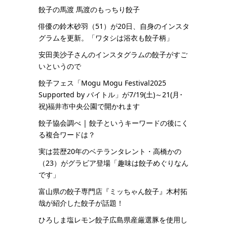
餃子の馬渡 馬渡のもっちり餃子
俳優の鈴木砂羽（51）が20日、自身のインスタ
グラムを更新。「ワタシは浴衣も餃子柄」
安田美沙子さんのインスタグラムの餃子がすご
いというので
餃子フェス「Mogu Mogu Festival2025
Supported by バイトル」が7/19(土)～21(月･
祝)福井市中央公園で開かれます
餃子協会調べ | 餃子というキーワードの後にく
る複合ワードは？
実は芸歴20年のベテランタレント・高橋かの
（23）がグラビア登場「趣味は餃子めぐりなん
です」
富山県の餃子専門店『ミッちゃん餃子』木村拓
哉が紹介した餃子が話題！
ひろしま塩レモン餃子広島県産厳選豚を使用し