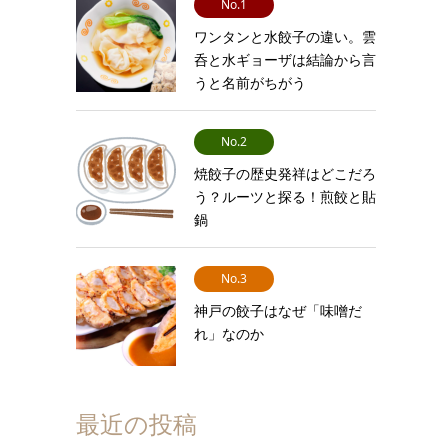
No.1
ワンタンと水餃子の違い。雲
呑と水ギョーザは結論から言
うと名前がちがう
No.2
焼餃子の歴史発祥はどこだろ
う？ルーツと探る！煎餃と貼
鍋
No.3
神戸の餃子はなぜ「味噌だ
れ」なのか
最近の投稿