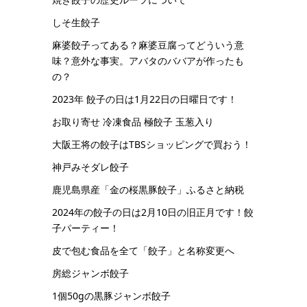
しそ生餃子
麻婆餃子ってある？麻婆豆腐ってどういう意
味？意外な事実。アバタのババアが作ったも
の？
2023年 餃子の日は1月22日の日曜日です！
お取り寄せ 冷凍食品 極餃子 玉葱入り
大阪王将の餃子はTBSショッピングで買おう！
神戸みそダレ餃子
鹿児島県産「金の桜黒豚餃子」ふるさと納税
2024年の餃子の日は2月10日の旧正月です！餃
子パーティー！
皮で包む食品を全て「餃子」と名称変更へ
房総ジャンボ餃子
1個50gの黒豚ジャンボ餃子