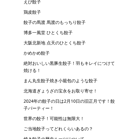
えび餃子
鶏皮餃子
餃子の馬渡 馬渡のもっちり餃子
博多一風堂 ひとくち餃子
大阪北新地 点天のひとくち餃子
かめかめ餃子
絶対おいしい黒豚生餃子！羽もキレイにつけて
焼ける！
まん丸生餃子焼き小籠包のような餃子
北海道ぎょうざの宝永をお取り寄せ！
2024年の餃子の日は2月10日の旧正月です！餃
子パーティー！
世界の餃子！可能性は無限大！
ご当地餃子ってどれくらいあるの？
焼き餃子の歴史ルーツについて