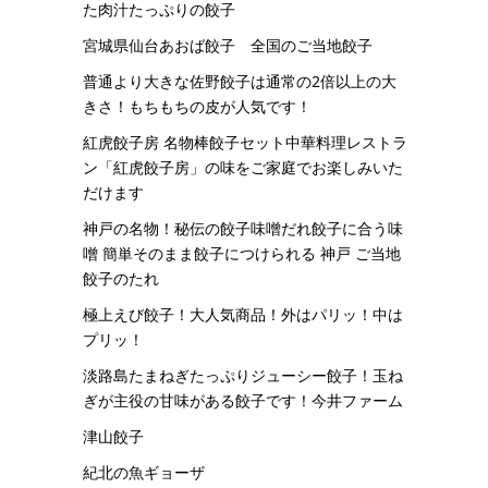
た肉汁たっぷりの餃子
宮城県仙台あおば餃子 全国のご当地餃子
普通より大きな佐野餃子は通常の2倍以上の大
きさ！もちもちの皮が人気です！
紅虎餃子房 名物棒餃子セット中華料理レストラ
ン「紅虎餃子房」の味をご家庭でお楽しみいた
だけます
神戸の名物！秘伝の餃子味噌だれ餃子に合う味
噌 簡単そのまま餃子につけられる 神戸 ご当地
餃子のたれ
極上えび餃子！大人気商品！外はパリッ！中は
プリッ！
淡路島たまねぎたっぷりジューシー餃子！玉ね
ぎが主役の甘味がある餃子です！今井ファーム
津山餃子
紀北の魚ギョーザ