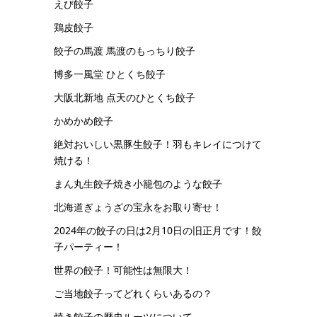
えび餃子
鶏皮餃子
餃子の馬渡 馬渡のもっちり餃子
博多一風堂 ひとくち餃子
大阪北新地 点天のひとくち餃子
かめかめ餃子
絶対おいしい黒豚生餃子！羽もキレイにつけて
焼ける！
まん丸生餃子焼き小籠包のような餃子
北海道ぎょうざの宝永をお取り寄せ！
2024年の餃子の日は2月10日の旧正月です！餃
子パーティー！
世界の餃子！可能性は無限大！
ご当地餃子ってどれくらいあるの？
焼き餃子の歴史ルーツについて