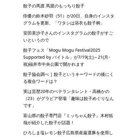
餃子の馬渡 馬渡のもっちり餃子
俳優の鈴木砂羽（51）が20日、自身のインスタ
グラムを更新。「ワタシは浴衣も餃子柄」
安田美沙子さんのインスタグラムの餃子がすご
いというので
餃子フェス「Mogu Mogu Festival2025
Supported by バイトル」が7/19(土)～21(月･
祝)福井市中央公園で開かれます
餃子協会調べ | 餃子というキーワードの後にく
る複合ワードは？
実は芸歴20年のベテランタレント・高橋かの
（23）がグラビア登場「趣味は餃子めぐりなん
です」
富山県の餃子専門店『ミッちゃん餃子』木村拓
哉が紹介した餃子が話題！
ひろしま塩レモン餃子広島県産厳選豚を使用し