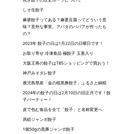
しそ生餃子
麻婆餃子ってある？麻婆豆腐ってどういう意
味？意外な事実。アバタのババアが作ったも
の？
2023年 餃子の日は1月22日の日曜日です！
お取り寄せ 冷凍食品 極餃子 玉葱入り
大阪王将の餃子はTBSショッピングで買おう！
神戸みそダレ餃子
鹿児島県産「金の桜黒豚餃子」ふるさと納税
2024年の餃子の日は2月10日の旧正月です！餃
子パーティー！
皮で包む食品を全て「餃子」と名称変更へ
房総ジャンボ餃子
1個50gの黒豚ジャンボ餃子