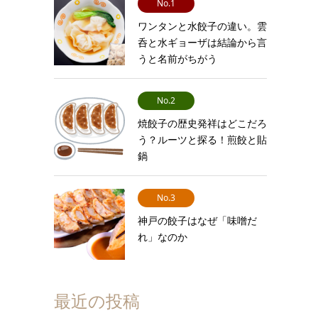
No.1
ワンタンと水餃子の違い。雲
呑と水ギョーザは結論から言
うと名前がちがう
No.2
焼餃子の歴史発祥はどこだろ
う？ルーツと探る！煎餃と貼
鍋
No.3
神戸の餃子はなぜ「味噌だ
れ」なのか
最近の投稿