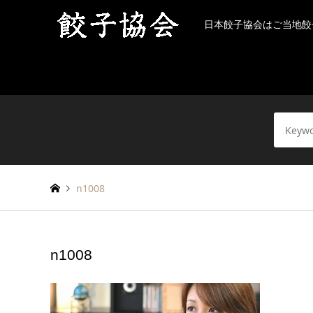
日本餃子協会はご当地餃
n1008
n1008