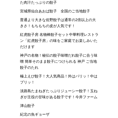
た肉汁たっぷりの餃子
宮城県仙台あおば餃子 全国のご当地餃子
普通より大きな佐野餃子は通常の2倍以上の大
きさ！もちもちの皮が人気です！
紅虎餃子房 名物棒餃子セット中華料理レストラ
ン「紅虎餃子房」の味をご家庭でお楽しみいた
だけます
神戸の名物！秘伝の餃子味噌だれ餃子に合う味
噌 簡単そのまま餃子につけられる 神戸 ご当地
餃子のたれ
極上えび餃子！大人気商品！外はパリッ！中は
プリッ！
淡路島たまねぎたっぷりジューシー餃子！玉ね
ぎが主役の甘味がある餃子です！今井ファーム
津山餃子
紀北の魚ギョーザ