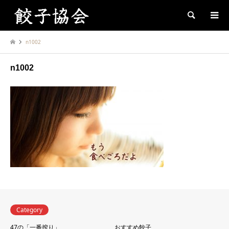
Search
n1002
n1002
Category
47の「一番搾り」
おすすめ餃子