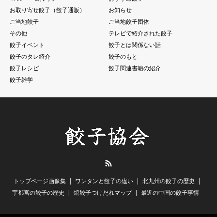
お取り寄せ餃子（餃子通販）
お知らせ
ご当地餃子
ご当地餃子団体
その他
テレビで紹介された餃子
餃子イベント
餃子とは関係ない話
餃子のタレ紹介
餃子のもと
餃子レシピ
餃子関連書籍の紹介
餃子雑学
RSS
トップページ画像集
ワンタンと餃子の違い
北九州の餃子の歴史
宇都宮の餃子の歴史
焼餃子つけだれマップ
最近の中国の餃子事情