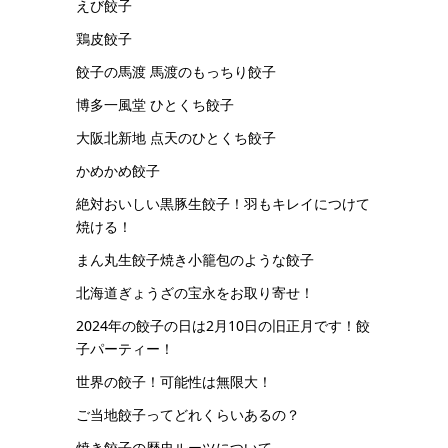
えび餃子
鶏皮餃子
餃子の馬渡 馬渡のもっちり餃子
博多一風堂 ひとくち餃子
大阪北新地 点天のひとくち餃子
かめかめ餃子
絶対おいしい黒豚生餃子！羽もキレイにつけて
焼ける！
まん丸生餃子焼き小籠包のような餃子
北海道ぎょうざの宝永をお取り寄せ！
2024年の餃子の日は2月10日の旧正月です！餃
子パーティー！
世界の餃子！可能性は無限大！
ご当地餃子ってどれくらいあるの？
焼き餃子の歴史ルーツについて