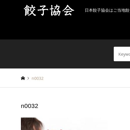
日本餃子協会はご当地餃
n0032
n0032