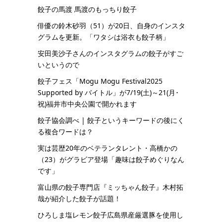
餃子の馬渡 馬渡のもっちり餃子
俳優の鈴木砂羽（51）が20日、自身のインスタ
グラムを更新。「ワタシは浴衣も餃子柄」
安田美沙子さんのインスタグラムの餃子がすご
いというので
餃子フェス「Mogu Mogu Festival2025
Supported by バイトル」が7/19(土)～21(月･
祝)福井市中央公園で開かれます
餃子協会調べ | 餃子というキーワードの後にく
る複合ワードは？
実は芸歴20年のベテランタレント・高橋かの
（23）がグラビア登場「趣味は餃子めぐりなん
です」
富山県の餃子専門店『ミッちゃん餃子』木村拓
哉が紹介した餃子が話題！
ひろしま塩レモン餃子広島県産厳選豚を使用し