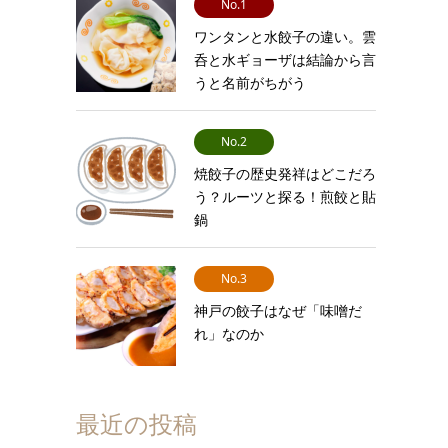
No.1
ワンタンと水餃子の違い。雲
呑と水ギョーザは結論から言
うと名前がちがう
No.2
焼餃子の歴史発祥はどこだろ
う？ルーツと探る！煎餃と貼
鍋
No.3
神戸の餃子はなぜ「味噌だ
れ」なのか
最近の投稿