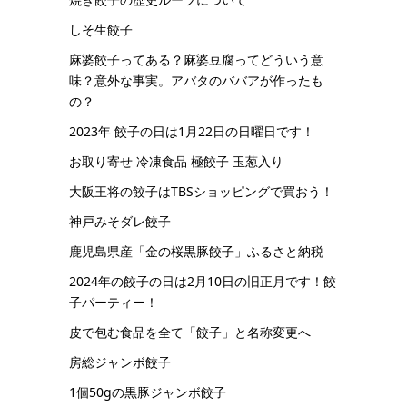
しそ生餃子
麻婆餃子ってある？麻婆豆腐ってどういう意
味？意外な事実。アバタのババアが作ったも
の？
2023年 餃子の日は1月22日の日曜日です！
お取り寄せ 冷凍食品 極餃子 玉葱入り
大阪王将の餃子はTBSショッピングで買おう！
神戸みそダレ餃子
鹿児島県産「金の桜黒豚餃子」ふるさと納税
2024年の餃子の日は2月10日の旧正月です！餃
子パーティー！
皮で包む食品を全て「餃子」と名称変更へ
房総ジャンボ餃子
1個50gの黒豚ジャンボ餃子