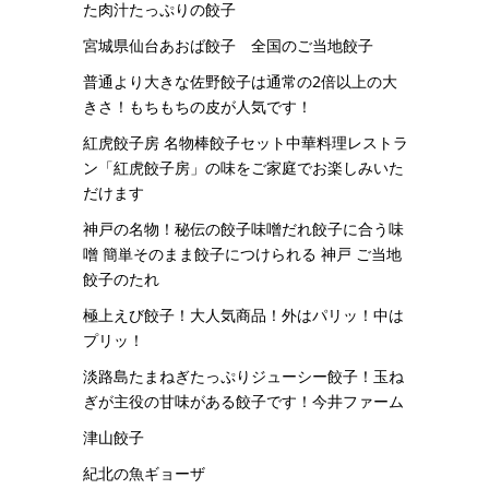
た肉汁たっぷりの餃子
宮城県仙台あおば餃子 全国のご当地餃子
普通より大きな佐野餃子は通常の2倍以上の大
きさ！もちもちの皮が人気です！
紅虎餃子房 名物棒餃子セット中華料理レストラ
ン「紅虎餃子房」の味をご家庭でお楽しみいた
だけます
神戸の名物！秘伝の餃子味噌だれ餃子に合う味
噌 簡単そのまま餃子につけられる 神戸 ご当地
餃子のたれ
極上えび餃子！大人気商品！外はパリッ！中は
プリッ！
淡路島たまねぎたっぷりジューシー餃子！玉ね
ぎが主役の甘味がある餃子です！今井ファーム
津山餃子
紀北の魚ギョーザ