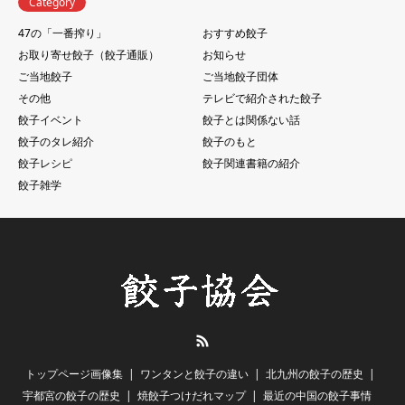
Category
47の「一番搾り」
おすすめ餃子
お取り寄せ餃子（餃子通販）
お知らせ
ご当地餃子
ご当地餃子団体
その他
テレビで紹介された餃子
餃子イベント
餃子とは関係ない話
餃子のタレ紹介
餃子のもと
餃子レシピ
餃子関連書籍の紹介
餃子雑学
RSS
トップページ画像集
ワンタンと餃子の違い
北九州の餃子の歴史
宇都宮の餃子の歴史
焼餃子つけだれマップ
最近の中国の餃子事情