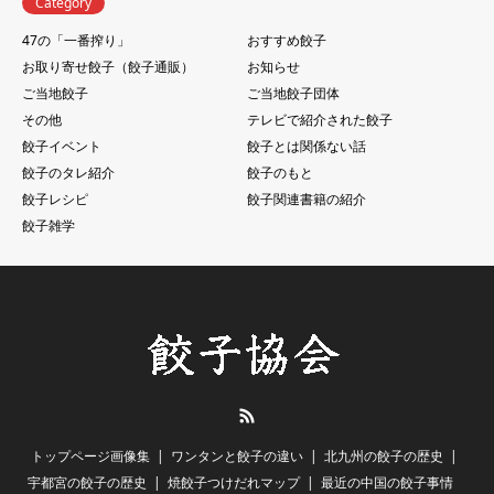
Category
47の「一番搾り」
おすすめ餃子
お取り寄せ餃子（餃子通販）
お知らせ
ご当地餃子
ご当地餃子団体
その他
テレビで紹介された餃子
餃子イベント
餃子とは関係ない話
餃子のタレ紹介
餃子のもと
餃子レシピ
餃子関連書籍の紹介
餃子雑学
RSS
トップページ画像集
ワンタンと餃子の違い
北九州の餃子の歴史
宇都宮の餃子の歴史
焼餃子つけだれマップ
最近の中国の餃子事情