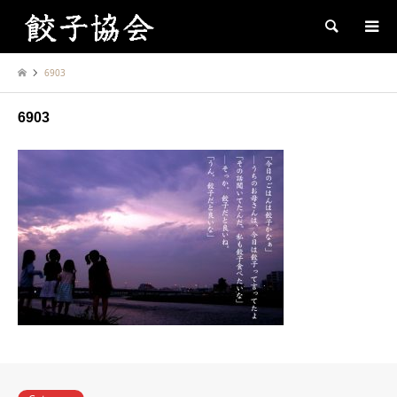
Search
6903
6903