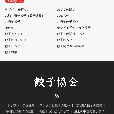
Category
47の「一番搾り」
おすすめ餃子
お取り寄せ餃子（餃子通販）
お知らせ
ご当地餃子
ご当地餃子団体
その他
テレビで紹介された餃子
餃子イベント
餃子とは関係ない話
餃子のタレ紹介
餃子のもと
餃子レシピ
餃子関連書籍の紹介
餃子雑学
RSS
トップページ画像集
ワンタンと餃子の違い
北九州の餃子の歴史
宇都宮の餃子の歴史
焼餃子つけだれマップ
最近の中国の餃子事情