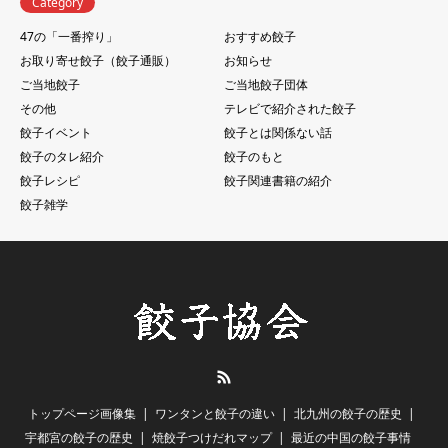
Category
47の「一番搾り」
おすすめ餃子
お取り寄せ餃子（餃子通販）
お知らせ
ご当地餃子
ご当地餃子団体
その他
テレビで紹介された餃子
餃子イベント
餃子とは関係ない話
餃子のタレ紹介
餃子のもと
餃子レシピ
餃子関連書籍の紹介
餃子雑学
RSS
トップページ画像集
ワンタンと餃子の違い
北九州の餃子の歴史
宇都宮の餃子の歴史
焼餃子つけだれマップ
最近の中国の餃子事情