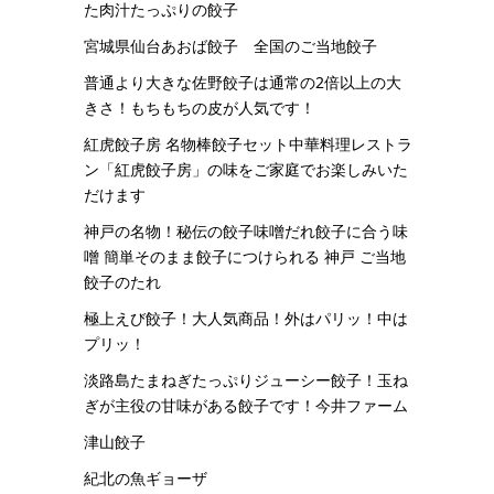
た肉汁たっぷりの餃子
宮城県仙台あおば餃子 全国のご当地餃子
普通より大きな佐野餃子は通常の2倍以上の大
きさ！もちもちの皮が人気です！
紅虎餃子房 名物棒餃子セット中華料理レストラ
ン「紅虎餃子房」の味をご家庭でお楽しみいた
だけます
神戸の名物！秘伝の餃子味噌だれ餃子に合う味
噌 簡単そのまま餃子につけられる 神戸 ご当地
餃子のたれ
極上えび餃子！大人気商品！外はパリッ！中は
プリッ！
淡路島たまねぎたっぷりジューシー餃子！玉ね
ぎが主役の甘味がある餃子です！今井ファーム
津山餃子
紀北の魚ギョーザ