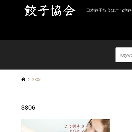
日本餃子協会はご当地餃
3806
3806