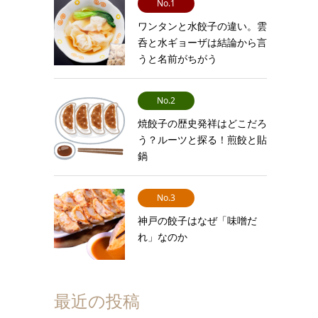
No.1
ワンタンと水餃子の違い。雲
呑と水ギョーザは結論から言
うと名前がちがう
No.2
焼餃子の歴史発祥はどこだろ
う？ルーツと探る！煎餃と貼
鍋
No.3
神戸の餃子はなぜ「味噌だ
れ」なのか
最近の投稿