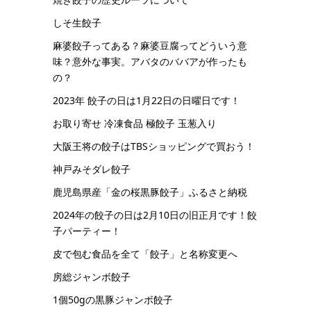
しそ生餃子
麻婆餃子ってある？麻婆豆腐ってどういう意
味？意外な事実。アバタのババアが作ったも
の？
2023年 餃子の日は1月22日の日曜日です！
お取り寄せ 冷凍食品 極餃子 玉葱入り
大阪王将の餃子はTBSショッピングで買おう！
神戸みそダレ餃子
鹿児島県産「金の桜黒豚餃子」ふるさと納税
2024年の餃子の日は2月10日の旧正月です！餃
子パーティー！
皮で包む食品を全て「餃子」と名称変更へ
房総ジャンボ餃子
1個50gの黒豚ジャンボ餃子