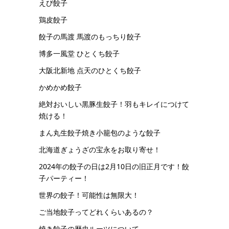
えび餃子
鶏皮餃子
餃子の馬渡 馬渡のもっちり餃子
博多一風堂 ひとくち餃子
大阪北新地 点天のひとくち餃子
かめかめ餃子
絶対おいしい黒豚生餃子！羽もキレイにつけて
焼ける！
まん丸生餃子焼き小籠包のような餃子
北海道ぎょうざの宝永をお取り寄せ！
2024年の餃子の日は2月10日の旧正月です！餃
子パーティー！
世界の餃子！可能性は無限大！
ご当地餃子ってどれくらいあるの？
焼き餃子の歴史ルーツについて