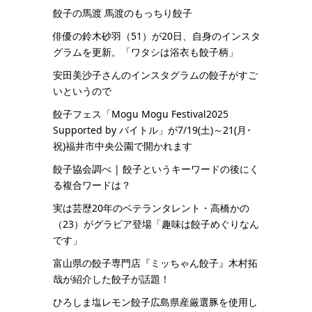
餃子の馬渡 馬渡のもっちり餃子
俳優の鈴木砂羽（51）が20日、自身のインスタ
グラムを更新。「ワタシは浴衣も餃子柄」
安田美沙子さんのインスタグラムの餃子がすご
いというので
餃子フェス「Mogu Mogu Festival2025
Supported by バイトル」が7/19(土)～21(月･
祝)福井市中央公園で開かれます
餃子協会調べ | 餃子というキーワードの後にく
る複合ワードは？
実は芸歴20年のベテランタレント・高橋かの
（23）がグラビア登場「趣味は餃子めぐりなん
です」
富山県の餃子専門店『ミッちゃん餃子』木村拓
哉が紹介した餃子が話題！
ひろしま塩レモン餃子広島県産厳選豚を使用し