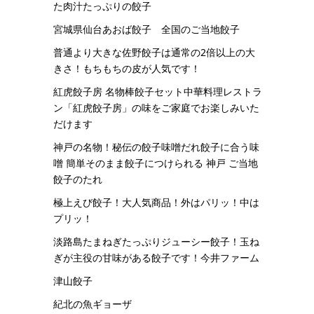
た肉汁たっぷりの餃子
宮城県仙台あおば餃子 全国のご当地餃子
普通より大きな佐野餃子は通常の2倍以上の大
きさ！もちもちの皮が人気です！
紅虎餃子房 名物棒餃子セット中華料理レストラ
ン「紅虎餃子房」の味をご家庭でお楽しみいた
だけます
神戸の名物！秘伝の餃子味噌だれ餃子に合う味
噌 簡単そのまま餃子につけられる 神戸 ご当地
餃子のたれ
極上えび餃子！大人気商品！外はパリッ！中は
プリッ！
淡路島たまねぎたっぷりジューシー餃子！玉ね
ぎが主役の甘味がある餃子です！今井ファーム
津山餃子
紀北の魚ギョーザ