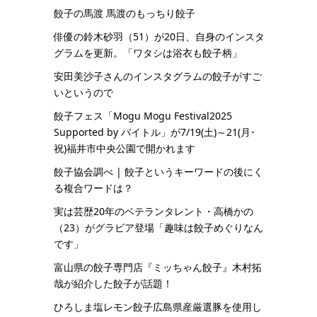
餃子の馬渡 馬渡のもっちり餃子
俳優の鈴木砂羽（51）が20日、自身のインスタ
グラムを更新。「ワタシは浴衣も餃子柄」
安田美沙子さんのインスタグラムの餃子がすご
いというので
餃子フェス「Mogu Mogu Festival2025
Supported by バイトル」が7/19(土)～21(月･
祝)福井市中央公園で開かれます
餃子協会調べ | 餃子というキーワードの後にく
る複合ワードは？
実は芸歴20年のベテランタレント・高橋かの
（23）がグラビア登場「趣味は餃子めぐりなん
です」
富山県の餃子専門店『ミッちゃん餃子』木村拓
哉が紹介した餃子が話題！
ひろしま塩レモン餃子広島県産厳選豚を使用し