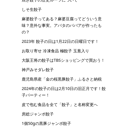
しそ生餃子
麻婆餃子ってある？麻婆豆腐ってどういう意
味？意外な事実。アバタのババアが作ったも
の？
2023年 餃子の日は1月22日の日曜日です！
お取り寄せ 冷凍食品 極餃子 玉葱入り
大阪王将の餃子はTBSショッピングで買おう！
神戸みそダレ餃子
鹿児島県産「金の桜黒豚餃子」ふるさと納税
2024年の餃子の日は2月10日の旧正月です！餃
子パーティー！
皮で包む食品を全て「餃子」と名称変更へ
房総ジャンボ餃子
1個50gの黒豚ジャンボ餃子