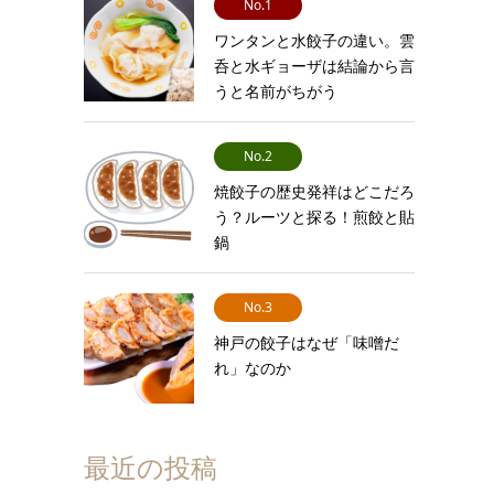
No.1
ワンタンと水餃子の違い。雲
呑と水ギョーザは結論から言
うと名前がちがう
No.2
焼餃子の歴史発祥はどこだろ
う？ルーツと探る！煎餃と貼
鍋
No.3
神戸の餃子はなぜ「味噌だ
れ」なのか
最近の投稿