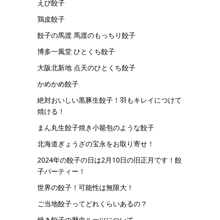
えび餃子
鶏皮餃子
餃子の馬渡 馬渡のもっちり餃子
博多一風堂 ひとくち餃子
大阪北新地 点天のひとくち餃子
かめかめ餃子
絶対おいしい黒豚生餃子！羽もキレイにつけて
焼ける！
まん丸生餃子焼き小籠包のような餃子
北海道ぎょうざの宝永をお取り寄せ！
2024年の餃子の日は2月10日の旧正月です！餃
子パーティー！
世界の餃子！可能性は無限大！
ご当地餃子ってどれくらいあるの？
焼き餃子の歴史ルーツについて