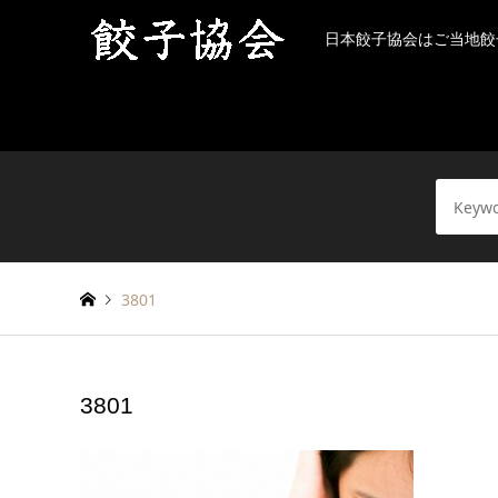
日本餃子協会はご当地餃
3801
3801