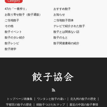
Category
47の「一番搾り」
おすすめ餃子
お取り寄せ餃子（餃子通販）
お知らせ
ご当地餃子
ご当地餃子団体
その他
テレビで紹介された餃子
餃子イベント
餃子とは関係ない話
餃子のタレ紹介
餃子のもと
餃子レシピ
餃子関連書籍の紹介
餃子雑学
RSS
トップページ画像集
ワンタンと餃子の違い
北九州の餃子の歴史
宇都宮の餃子の歴史
焼餃子つけだれマップ
最近の中国の餃子事情