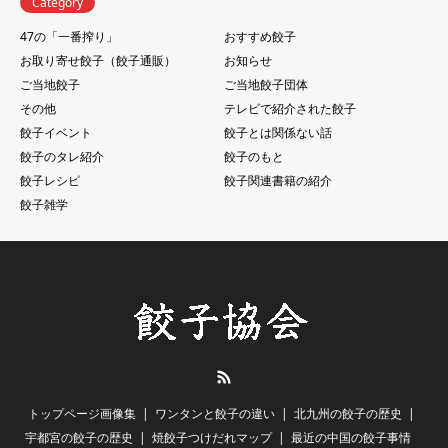
Category
47の「一番搾り」
おすすめ餃子
お取り寄せ餃子（餃子通販）
お知らせ
ご当地餃子
ご当地餃子団体
その他
テレビで紹介された餃子
餃子イベント
餃子とは関係ない話
餃子のタレ紹介
餃子のもと
餃子レシピ
餃子関連書籍の紹介
餃子雑学
RSS
トップページ画像集
ワンタンと餃子の違い
北九州の餃子の歴史
宇都宮の餃子の歴史
焼餃子つけだれマップ
最近の中国の餃子事情