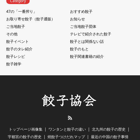
Category
47の「一番搾り」
おすすめ餃子
お取り寄せ餃子（餃子通販）
お知らせ
ご当地餃子
ご当地餃子団体
その他
テレビで紹介された餃子
餃子イベント
餃子とは関係ない話
餃子のタレ紹介
餃子のもと
餃子レシピ
餃子関連書籍の紹介
餃子雑学
RSS
トップページ画像集
ワンタンと餃子の違い
北九州の餃子の歴史
宇都宮の餃子の歴史
焼餃子つけだれマップ
最近の中国の餃子事情