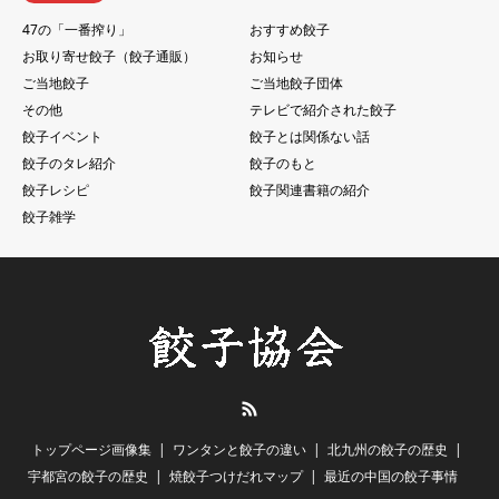
47の「一番搾り」
おすすめ餃子
お取り寄せ餃子（餃子通販）
お知らせ
ご当地餃子
ご当地餃子団体
その他
テレビで紹介された餃子
餃子イベント
餃子とは関係ない話
餃子のタレ紹介
餃子のもと
餃子レシピ
餃子関連書籍の紹介
餃子雑学
RSS
トップページ画像集
ワンタンと餃子の違い
北九州の餃子の歴史
宇都宮の餃子の歴史
焼餃子つけだれマップ
最近の中国の餃子事情