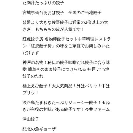
た肉汁たっぷりの餃子
宮城県仙台あおば餃子 全国のご当地餃子
普通より大きな佐野餃子は通常の2倍以上の大
きさ！もちもちの皮が人気です！
紅虎餃子房 名物棒餃子セット中華料理レストラ
ン「紅虎餃子房」の味をご家庭でお楽しみいた
だけます
神戸の名物！秘伝の餃子味噌だれ餃子に合う味
噌 簡単そのまま餃子につけられる 神戸 ご当地
餃子のたれ
極上えび餃子！大人気商品！外はパリッ！中は
プリッ！
淡路島たまねぎたっぷりジューシー餃子！玉ね
ぎが主役の甘味がある餃子です！今井ファーム
津山餃子
紀北の魚ギョーザ