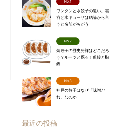
No.1
ワンタンと水餃子の違い。雲
呑と水ギョーザは結論から言
うと名前がちがう
No.2
焼餃子の歴史発祥はどこだろ
う？ルーツと探る！煎餃と貼
鍋
No.3
神戸の餃子はなぜ「味噌だ
れ」なのか
最近の投稿