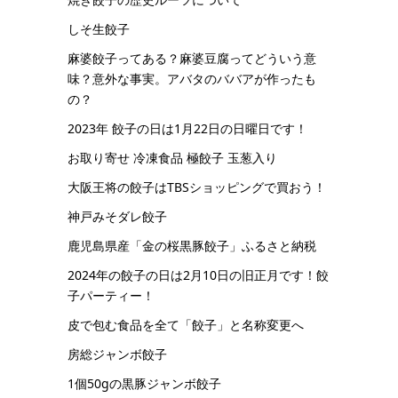
しそ生餃子
麻婆餃子ってある？麻婆豆腐ってどういう意
味？意外な事実。アバタのババアが作ったも
の？
2023年 餃子の日は1月22日の日曜日です！
お取り寄せ 冷凍食品 極餃子 玉葱入り
大阪王将の餃子はTBSショッピングで買おう！
神戸みそダレ餃子
鹿児島県産「金の桜黒豚餃子」ふるさと納税
2024年の餃子の日は2月10日の旧正月です！餃
子パーティー！
皮で包む食品を全て「餃子」と名称変更へ
房総ジャンボ餃子
1個50gの黒豚ジャンボ餃子