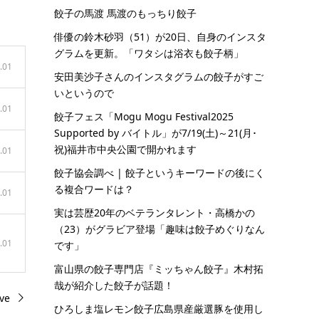
餃子の馬渡 馬渡のもっちり餃子
俳優の鈴木砂羽（51）が20日、自身のインスタ
グラムを更新。「ワタシは浴衣も餃子柄」
.01
安田美沙子さんのインスタグラムの餃子がすご
いというので
.01
餃子フェス「Mogu Mogu Festival2025
Supported by バイトル」が7/19(土)～21(月･
祝)福井市中央公園で開かれます
.01
餃子協会調べ | 餃子というキーワードの後にく
る複合ワードは？
.01
実は芸歴20年のベテランタレント・高橋かの
（23）がグラビア登場「趣味は餃子めぐりなん
.01
です」
富山県の餃子専門店『ミッちゃん餃子』木村拓
哉が紹介した餃子が話題！
ve
ひろしま塩レモン餃子広島県産厳選豚を使用し