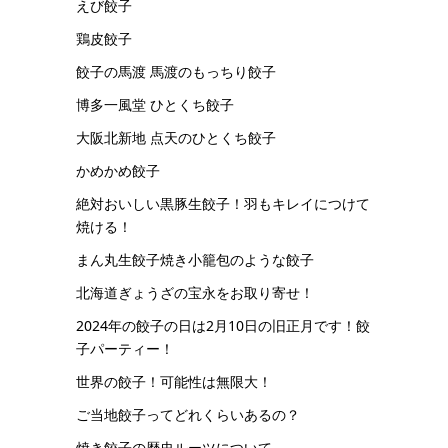
えび餃子
鶏皮餃子
餃子の馬渡 馬渡のもっちり餃子
博多一風堂 ひとくち餃子
大阪北新地 点天のひとくち餃子
かめかめ餃子
絶対おいしい黒豚生餃子！羽もキレイにつけて
焼ける！
まん丸生餃子焼き小籠包のような餃子
北海道ぎょうざの宝永をお取り寄せ！
2024年の餃子の日は2月10日の旧正月です！餃
子パーティー！
世界の餃子！可能性は無限大！
ご当地餃子ってどれくらいあるの？
焼き餃子の歴史ルーツについて