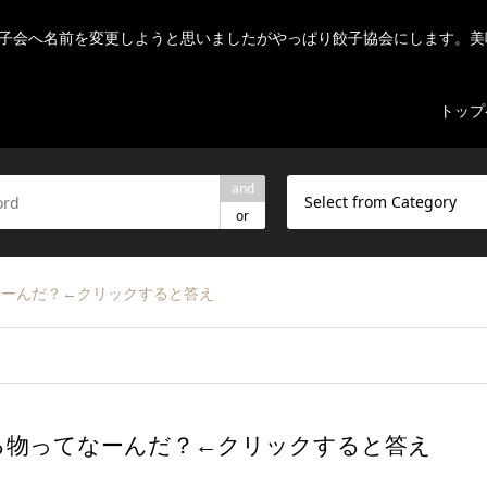
子会へ名前を変更しようと思いましたがやっぱり餃子協会にします。美
トップ
and
Select from Category
or
なーんだ？←クリックすると答え
る物ってなーんだ？←クリックすると答え