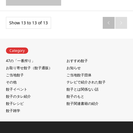
Show 13 to 13 of 13


Category
47の「一番搾り」
おすすめ餃子
お取り寄せ餃子（餃子通販）
お知らせ
ご当地餃子
ご当地餃子団体
その他
テレビで紹介された餃子
餃子イベント
餃子とは関係ない話
餃子のタレ紹介
餃子のもと
餃子レシピ
餃子関連書籍の紹介
餃子雑学