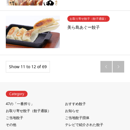
お取り寄せ餃子（餃子通販）
美ら島あぐー餃子
Show 11 to 12 of 69


Category
47の「一番搾り」
おすすめ餃子
お取り寄せ餃子（餃子通販）
お知らせ
ご当地餃子
ご当地餃子団体
その他
テレビで紹介された餃子