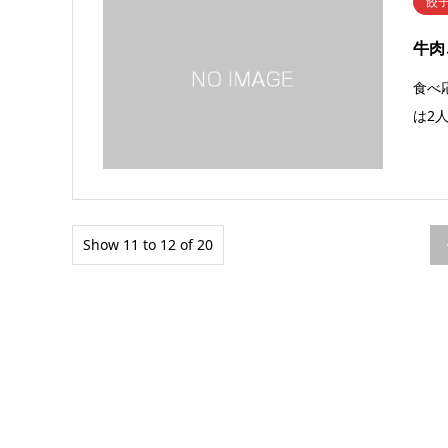
餃
牛肉
食べ
は2
Show 11 to 12 of 20