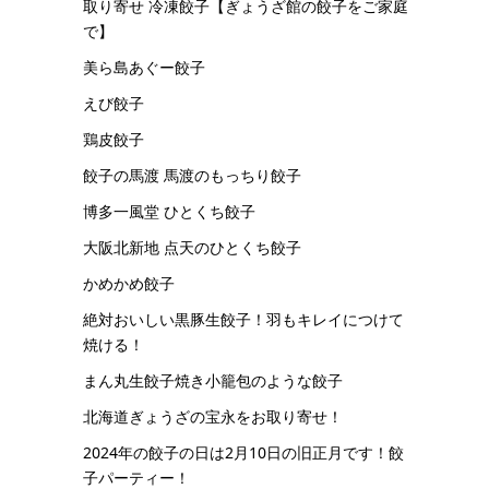
取り寄せ 冷凍餃子【ぎょうざ館の餃子をご家庭
で】
美ら島あぐー餃子
えび餃子
鶏皮餃子
餃子の馬渡 馬渡のもっちり餃子
博多一風堂 ひとくち餃子
大阪北新地 点天のひとくち餃子
かめかめ餃子
絶対おいしい黒豚生餃子！羽もキレイにつけて
焼ける！
まん丸生餃子焼き小籠包のような餃子
北海道ぎょうざの宝永をお取り寄せ！
2024年の餃子の日は2月10日の旧正月です！餃
子パーティー！