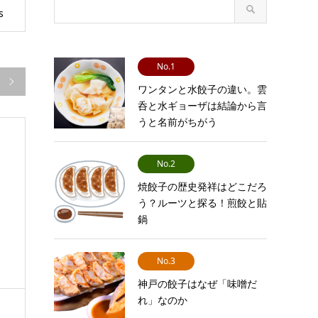
s
No.1

ワンタンと水餃子の違い。雲
呑と水ギョーザは結論から言
うと名前がちがう
No.2
焼餃子の歴史発祥はどこだろ
う？ルーツと探る！煎餃と貼
、
鍋
No.3
神戸の餃子はなぜ「味噌だ
れ」なのか