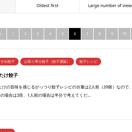
Oldest first
Large number of view
1
2
3
4
5
6
7
8
9
10

すすめ餃子
お取り寄せ餃子（餃子通販）
餃子レシピ
たけ餃子
たけの旨味を感じるがっつり餃子レシピの分量は2人前（20個）なので
前の場合は2倍、1人前の場合は半分で考えてくだ…