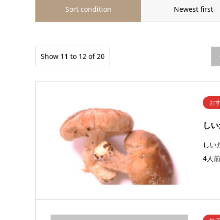
Sort condition
Newest first
Show 11 to 12 of 20
お
しい
しい
4人