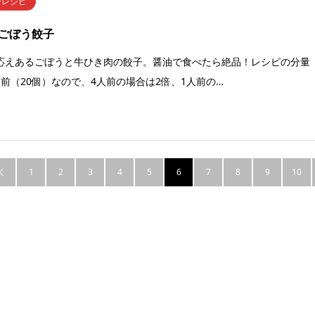
子レシピ
ごぼう餃子
応えあるごぼうと牛ひき肉の餃子。醤油で食べたら絶品！レシピの分量
人前（20個）なので、4人前の場合は2倍、1人前の…
1
2
3
4
5
6
7
8
9
10
