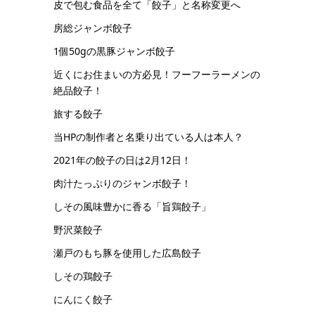
皮で包む食品を全て「餃子」と名称変更へ
房総ジャンボ餃子
1個50gの黒豚ジャンボ餃子
近くにお住まいの方必見！フーフーラーメンの
絶品餃子！
旅する餃子
当HPの制作者と名乗り出ている人は本人？
2021年の餃子の日は2月12日！
肉汁たっぷりのジャンボ餃子！
しその風味豊かに香る「旨鶏餃子」
野沢菜餃子
瀬戸のもち豚を使用した広島餃子
しその鶏餃子
にんにく餃子