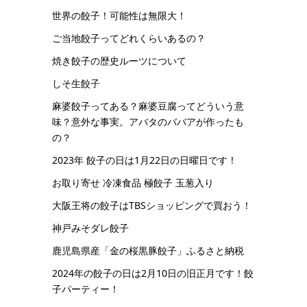
世界の餃子！可能性は無限大！
ご当地餃子ってどれくらいあるの？
焼き餃子の歴史ルーツについて
しそ生餃子
麻婆餃子ってある？麻婆豆腐ってどういう意
味？意外な事実。アバタのババアが作ったも
の？
2023年 餃子の日は1月22日の日曜日です！
お取り寄せ 冷凍食品 極餃子 玉葱入り
大阪王将の餃子はTBSショッピングで買おう！
神戸みそダレ餃子
鹿児島県産「金の桜黒豚餃子」ふるさと納税
2024年の餃子の日は2月10日の旧正月です！餃
子パーティー！