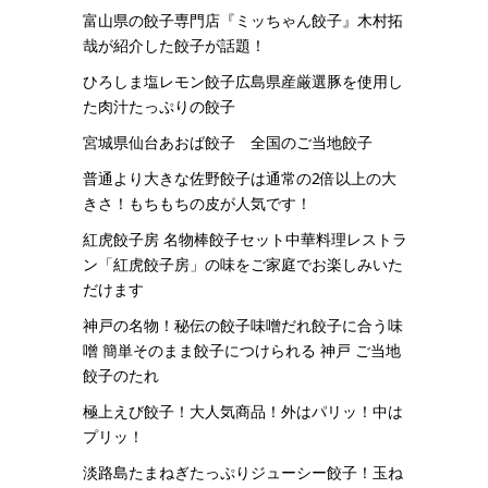
富山県の餃子専門店『ミッちゃん餃子』木村拓
哉が紹介した餃子が話題！
ひろしま塩レモン餃子広島県産厳選豚を使用し
た肉汁たっぷりの餃子
宮城県仙台あおば餃子 全国のご当地餃子
普通より大きな佐野餃子は通常の2倍以上の大
きさ！もちもちの皮が人気です！
紅虎餃子房 名物棒餃子セット中華料理レストラ
ン「紅虎餃子房」の味をご家庭でお楽しみいた
だけます
神戸の名物！秘伝の餃子味噌だれ餃子に合う味
噌 簡単そのまま餃子につけられる 神戸 ご当地
餃子のたれ
極上えび餃子！大人気商品！外はパリッ！中は
プリッ！
淡路島たまねぎたっぷりジューシー餃子！玉ね