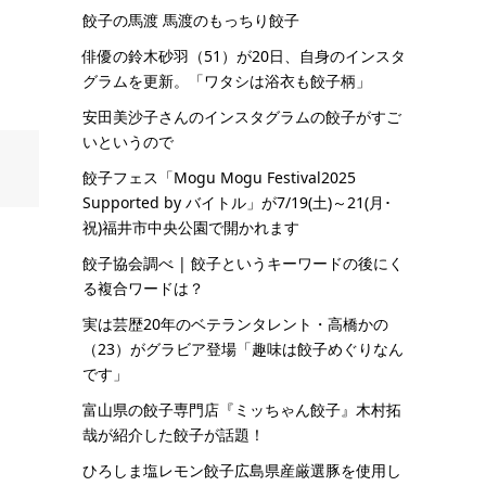
餃子の馬渡 馬渡のもっちり餃子
俳優の鈴木砂羽（51）が20日、自身のインスタ
グラムを更新。「ワタシは浴衣も餃子柄」
安田美沙子さんのインスタグラムの餃子がすご
いというので
餃子フェス「Mogu Mogu Festival2025
Supported by バイトル」が7/19(土)～21(月･
祝)福井市中央公園で開かれます
餃子協会調べ | 餃子というキーワードの後にく
る複合ワードは？
実は芸歴20年のベテランタレント・高橋かの
（23）がグラビア登場「趣味は餃子めぐりなん
です」
富山県の餃子専門店『ミッちゃん餃子』木村拓
哉が紹介した餃子が話題！
ひろしま塩レモン餃子広島県産厳選豚を使用し