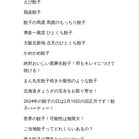
えび餃子
鶏皮餃子
餃子の馬渡 馬渡のもっちり餃子
博多一風堂 ひとくち餃子
大阪北新地 点天のひとくち餃子
かめかめ餃子
絶対おいしい黒豚生餃子！羽もキレイにつけて
焼ける！
まん丸生餃子焼き小籠包のような餃子
北海道ぎょうざの宝永をお取り寄せ！
2024年の餃子の日は2月10日の旧正月です！餃
子パーティー！
世界の餃子！可能性は無限大！
ご当地餃子ってどれくらいあるの？
焼き餃子の歴史ルーツについて