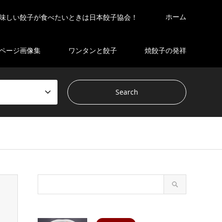
ホーム
味しい餃子が食べたいときは日本餃子協会！
ページ画像集
ワンタンと餃子
焼餃子の発祥
s/gensen_tcd050 2/breadcrumb.php
on line
94