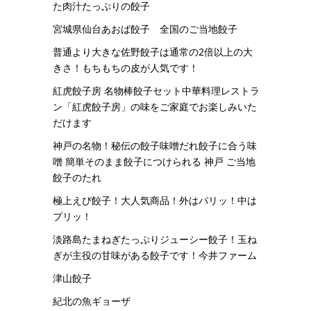
た肉汁たっぷりの餃子
宮城県仙台あおば餃子 全国のご当地餃子
普通より大きな佐野餃子は通常の2倍以上の大
きさ！もちもちの皮が人気です！
紅虎餃子房 名物棒餃子セット中華料理レストラ
ン「紅虎餃子房」の味をご家庭でお楽しみいた
だけます
神戸の名物！秘伝の餃子味噌だれ餃子に合う味
噌 簡単そのまま餃子につけられる 神戸 ご当地
餃子のたれ
極上えび餃子！大人気商品！外はパリッ！中は
プリッ！
淡路島たまねぎたっぷりジューシー餃子！玉ね
ぎが主役の甘味がある餃子です！今井ファーム
津山餃子
紀北の魚ギョーザ