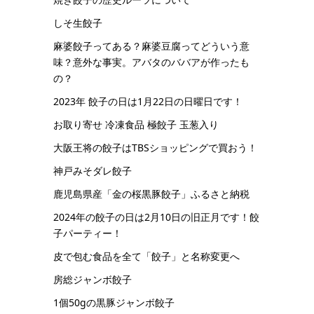
しそ生餃子
麻婆餃子ってある？麻婆豆腐ってどういう意
味？意外な事実。アバタのババアが作ったも
の？
2023年 餃子の日は1月22日の日曜日です！
お取り寄せ 冷凍食品 極餃子 玉葱入り
大阪王将の餃子はTBSショッピングで買おう！
神戸みそダレ餃子
鹿児島県産「金の桜黒豚餃子」ふるさと納税
2024年の餃子の日は2月10日の旧正月です！餃
子パーティー！
皮で包む食品を全て「餃子」と名称変更へ
房総ジャンボ餃子
1個50gの黒豚ジャンボ餃子