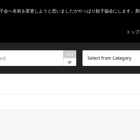
子会へ名前を変更しようと思いましたがやっぱり餃子協会にします。美
トップ
and
Select from Category
or
ome/r7082523/public_html/nihon-gyouza.org/wp-content/theme