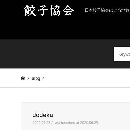
日本餃子協会はご当地餃
Blog
Warning
: Invalid argument supplied for foreach() in
/h
dodeka
dodeka
2020.06.23 / Last modified at 2020.06.23