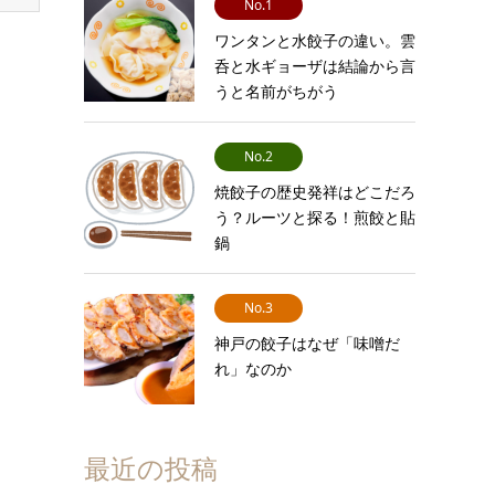
No.1
ワンタンと水餃子の違い。雲
呑と水ギョーザは結論から言
うと名前がちがう
No.2
焼餃子の歴史発祥はどこだろ
う？ルーツと探る！煎餃と貼
鍋
No.3
神戸の餃子はなぜ「味噌だ
れ」なのか
最近の投稿