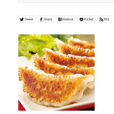
Tweet
Share
Hatena
Pocket
RSS