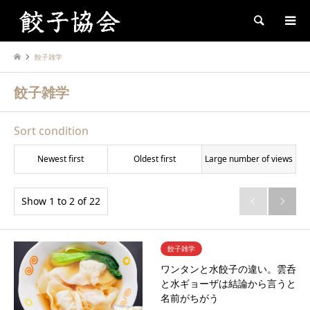
Search
餃子雑学
餃子雑学
Sort condition
Newest first
Oldest first
Large number of views
Show 1 to 2 of 22


餃子雑学
ワンタンと水餃子の違い。雲呑
と水ギョーザは結論から言うと
名前がちがう