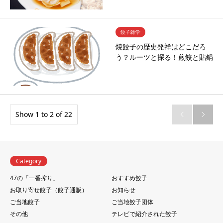
餃子雑学
焼餃子の歴史発祥はどこだろ
う？ルーツと探る！煎餃と貼鍋
Show 1 to 2 of 22


Category
47の「一番搾り」
おすすめ餃子
お取り寄せ餃子（餃子通販）
お知らせ
ご当地餃子
ご当地餃子団体
その他
テレビで紹介された餃子