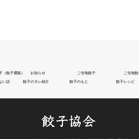
子（餃子通販）
お知らせ
ご当地餃子
ご当地餃
ない話
餃子のタレ紹介
餃子のもと
餃子レシピ