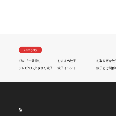
Category
47の「一番搾り」
おすすめ餃子
お取り寄せ餃
テレビで紹介された餃子
餃子イベント
餃子とは関係