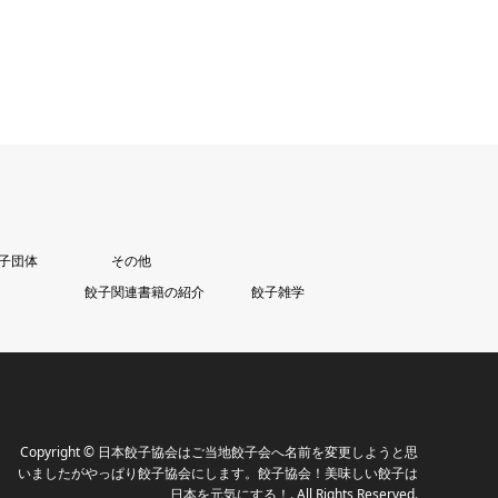
子団体
その他
餃子関連書籍の紹介
餃子雑学
Copyright
©
日本餃子協会はご当地餃子会へ名前を変更しようと思
いましたがやっぱり餃子協会にします。餃子協会！美味しい餃子は
日本を元気にする！
. All Rights Reserved.