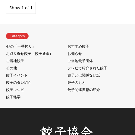
Show 1 of 1
Category
47の「一番搾り」
おすすめ餃子
お取り寄せ餃子（餃子通販）
お知らせ
ご当地餃子
ご当地餃子団体
その他
テレビで紹介された餃子
餃子イベント
餃子とは関係ない話
餃子のタレ紹介
餃子のもと
餃子レシピ
餃子関連書籍の紹介
餃子雑学