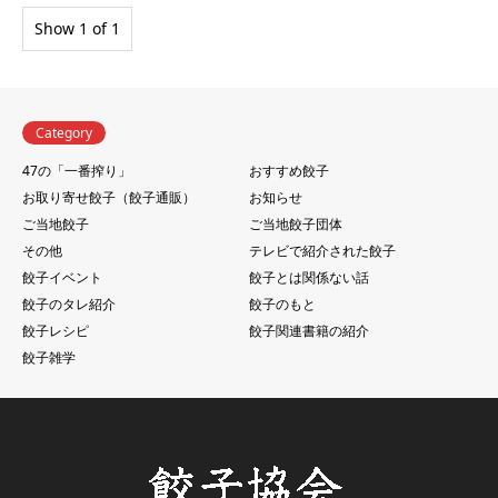
Show 1 of 1
Category
47の「一番搾り」
おすすめ餃子
お取り寄せ餃子（餃子通販）
お知らせ
ご当地餃子
ご当地餃子団体
その他
テレビで紹介された餃子
餃子イベント
餃子とは関係ない話
餃子のタレ紹介
餃子のもと
餃子レシピ
餃子関連書籍の紹介
餃子雑学